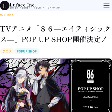
コンテンツへスキップ
Luface Inc.
L
ENTERTAINMENT TECH / TOKYO JP
WORKS
TVアニメ「８６―エイティシック
ス―」POP UP SHOP開催決定！
アニメ
POPUP SHOP