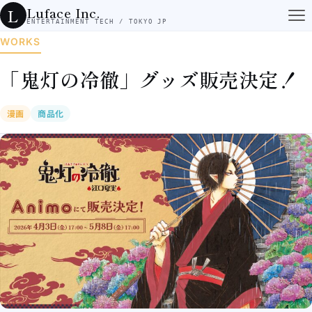
コンテンツへスキップ
Luface Inc.
L
ENTERTAINMENT TECH / TOKYO JP
WORKS
「鬼灯の冷徹」グッズ販売決定！
漫画
商品化