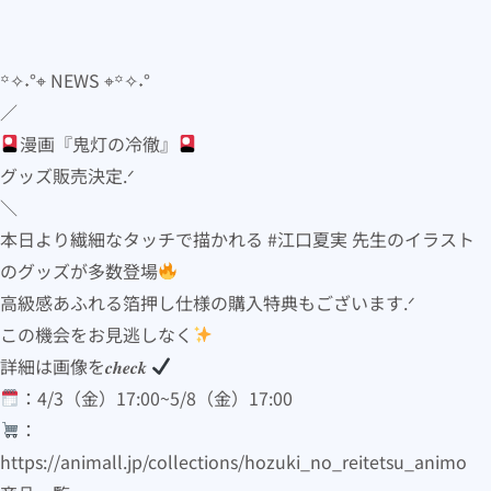
꙳✧˖°⌖ NEWS ⌖꙳✧˖°
／
漫画『鬼灯の冷徹』
グッズ販売決定.ᐟ
＼
本日より繊細なタッチで描かれる #江口夏実 先生のイラスト
のグッズが多数登場
高級感あふれる箔押し仕様の購入特典もございます.ᐟ
この機会をお見逃しなく
詳細は画像を𝒄𝒉𝒆𝒄𝒌
：4/3（金）17:00~5/8（金）17:00
：
https://animall.jp/collections/hozuki_no_reitetsu_animo