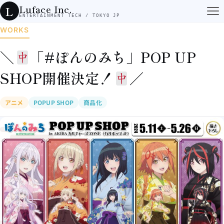
コンテンツへスキップ
Luface Inc.
L
ENTERTAINMENT TECH / TOKYO JP
WORKS
＼
「#ぽんのみち」POP UP
SHOP開催決定！
／
アニメ
POPUP SHOP
商品化