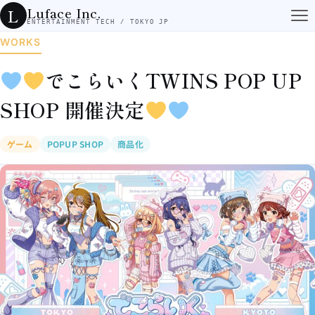
コンテンツへスキップ
Luface Inc.
L
ENTERTAINMENT TECH / TOKYO JP
WORKS
でこらいくTWINS POP UP
SHOP 開催決定
ゲーム
POPUP SHOP
商品化